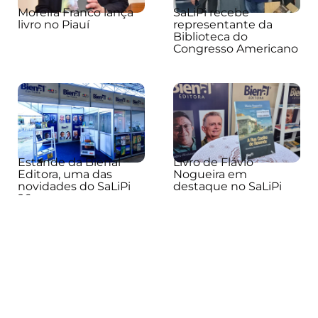
Moreira Franco lança
SaLiPi recebe
livro no Piauí
representante da
Biblioteca do
Congresso Americano
Estande da Bienal
Livro de Flávio
Editora, uma das
Nogueira em
novidades do SaLiPi
destaque no SaLiPi
26