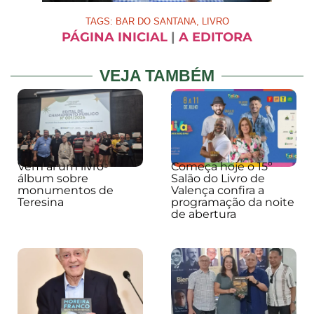
TAGS:
BAR DO SANTANA
,
LIVRO
PÁGINA INICIAL
|
A EDITORA
VEJA TAMBÉM
Vem aí um livro-
Começa hoje o 15º
álbum sobre
Salão do Livro de
monumentos de
Valença confira a
Teresina
programação da noite
de abertura