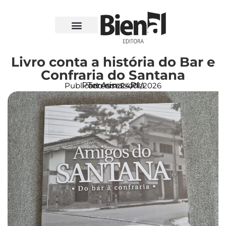
Livro conta a história do Bar e
Confraria do Santana
Por: Assessoria
Teresina - PI
Publicado em:
24/01/2026