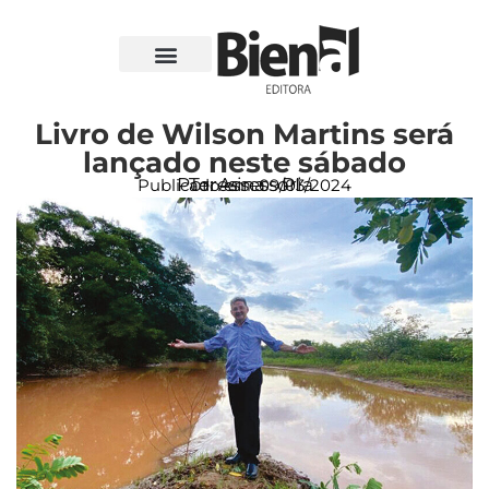
Livro de Wilson Martins será
lançado neste sábado
Por: Assessoria
Teresina - PI
Publicado em:
09/03/2024