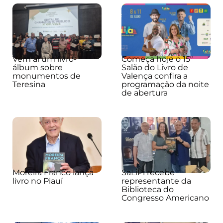
Vem aí um livro-
Começa hoje o 15º
álbum sobre
Salão do Livro de
monumentos de
Valença confira a
Teresina
programação da noite
de abertura
Moreira Franco lança
SaLiPi recebe
livro no Piauí
representante da
Biblioteca do
Congresso Americano