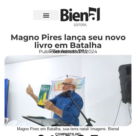
Magno Pires lança seu novo
livro em Batalha
Por: Assessoria
Teresina - PI
Publicado em:
18/07/2024
Magno Pires em Batalha, sua terra natal/ Imagens: Bienal
COMPARTILHE!