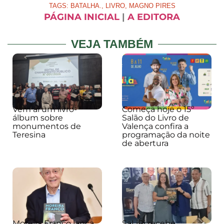
TAGS:
BATALHA.
,
LIVRO
,
MAGNO PIRES
PÁGINA INICIAL
|
A EDITORA
VEJA TAMBÉM
Vem aí um livro-
Começa hoje o 15º
álbum sobre
Salão do Livro de
monumentos de
Valença confira a
Teresina
programação da noite
de abertura
Moreira Franco lança
SaLiPi recebe