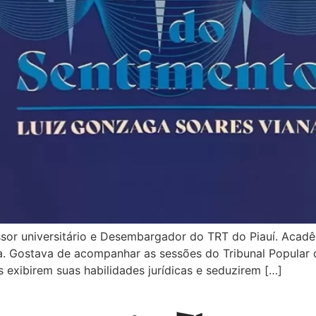
or universitário e Desembargador do TRT do Piauí. Acadêmi
. Gostava de acompanhar as sessões do Tribunal Popular do
xibirem suas habilidades jurídicas e seduzirem […]