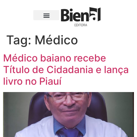
Tag:
Médico
Médico baiano recebe
Título de Cidadania e lança
livro no Piauí