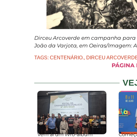
Dirceu Arcoverde em campanha para 
João da Varjota, em Oeiras/Imagem: 
TAGS:
CENTENÁRIO.
,
DIRCEU ARCOVERD
PÁGINA 
VE
Vem aí um livro-álbum
Começa 