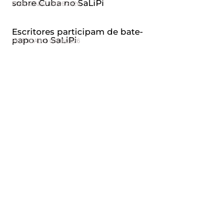
sobre Cuba no SaLiPi
PUBLICADO:
09/06/2026
Escritores participam de bate-
papo no SaLiPi
PUBLICADO:
09/06/2026