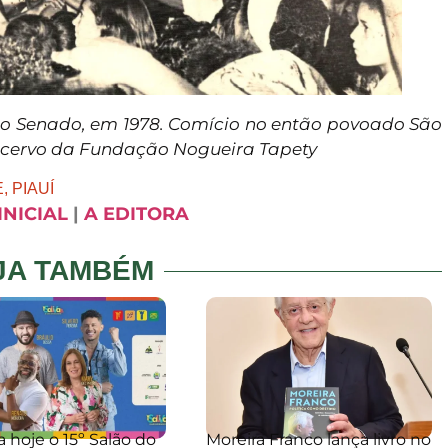
o Senado, em 1978. Comício no então povoado São
Acervo da Fundação Nogueira Tapety
E
,
PIAUÍ
INICIAL
|
A EDITORA
JA TAMBÉM
hoje o 15º Salão do
Moreira Franco lança livro no