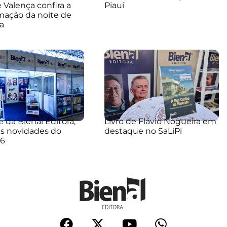
e Valença confira a
Piauí
mação da noite de
a
 da Bienal Editora,
Livro de Flávio Nogueira em
s novidades do
destaque no SaLiPi
26