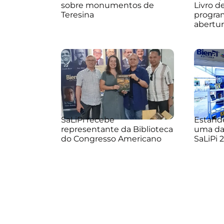
sobre monumentos de
Livro d
Teresina
progra
abertur
SaLiPi recebe
Estande
representante da Biblioteca
uma da
do Congresso Americano
SaLiPi 