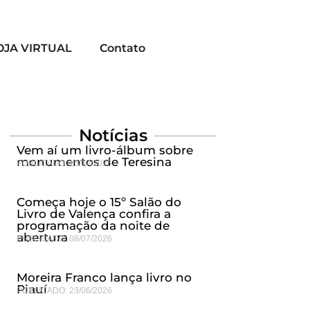
OJA VIRTUAL
Contato
Notícias
Vem aí um livro-álbum sobre
monumentos de Teresina
PUBLICADO:
15/07/2026
Começa hoje o 15º Salão do
Livro de Valença confira a
programação da noite de
abertura
PUBLICADO:
08/07/2026
Moreira Franco lança livro no
Piauí
PUBLICADO:
23/06/2026