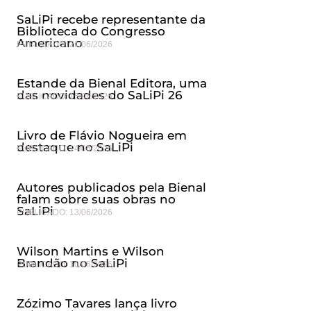
SaLiPi recebe representante da
Biblioteca do Congresso
Americano
PUBLICADO:
21/06/2026
Estande da Bienal Editora, uma
das novidades do SaLiPi 26
PUBLICADO:
15/06/2026
Livro de Flávio Nogueira em
destaque no SaLiPi
PUBLICADO:
14/06/2026
Autores publicados pela Bienal
falam sobre suas obras no
SaLiPi
PUBLICADO:
13/06/2026
Wilson Martins e Wilson
Brandão no SaLiPi
PUBLICADO:
10/06/2026
Zózimo Tavares lança livro