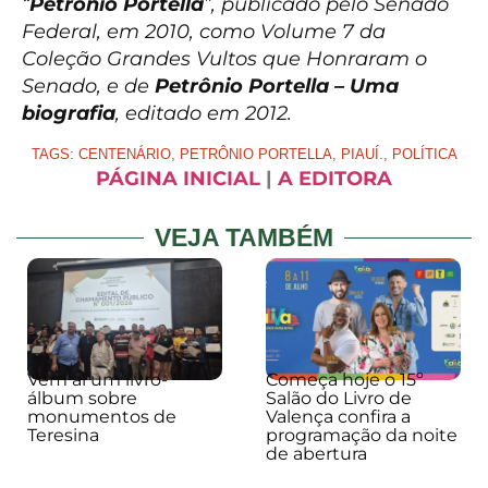
“
Petrônio Portella
”, publicado pelo Senado
Federal, em 2010, como Volume 7 da
Coleção Grandes Vultos que Honraram o
Senado, e de
Petrônio Portella – Uma
biografia
, editado em 2012.
TAGS:
CENTENÁRIO
,
PETRÔNIO PORTELLA
,
PIAUÍ.
,
POLÍTICA
PÁGINA INICIAL
|
A EDITORA
VEJA TAMBÉM
Vem aí um livro-
Começa hoje o 15º
álbum sobre
Salão do Livro de
monumentos de
Valença confira a
Teresina
programação da noite
de abertura