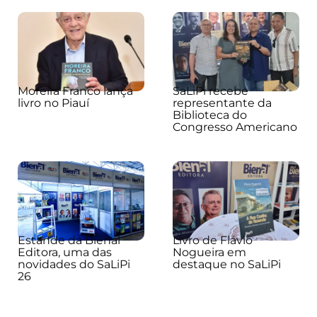
Moreira Franco lança
SaLiPi recebe
livro no Piauí
representante da
Biblioteca do
Congresso Americano
Estande da Bienal
Livro de Flávio
Editora, uma das
Nogueira em
novidades do SaLiPi
destaque no SaLiPi
26