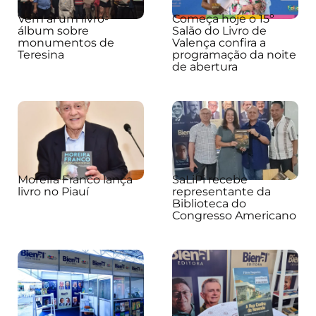
Vem aí um livro-
Começa hoje o 15º
álbum sobre
Salão do Livro de
monumentos de
Valença confira a
Teresina
programação da noite
de abertura
Moreira Franco lança
SaLiPi recebe
livro no Piauí
representante da
Biblioteca do
Congresso Americano