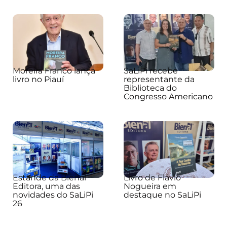
Moreira Franco lança
SaLiPi recebe
livro no Piauí
representante da
Biblioteca do
Congresso Americano
Estande da Bienal
Livro de Flávio
Editora, uma das
Nogueira em
novidades do SaLiPi
destaque no SaLiPi
26