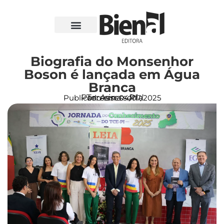
Biografia do Monsenhor
Boson é lançada em Água
Branca
Por: Assessoria
Teresina - PI
Publicado em:
04/07/2025