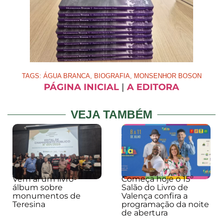
TAGS:
ÁGUA BRANCA
,
BIOGRAFIA
,
MONSENHOR BOSON
PÁGINA INICIAL
|
A EDITORA
VEJA TAMBÉM
Vem aí um livro-
Começa hoje o 15º
álbum sobre
Salão do Livro de
monumentos de
Valença confira a
Teresina
programação da noite
de abertura